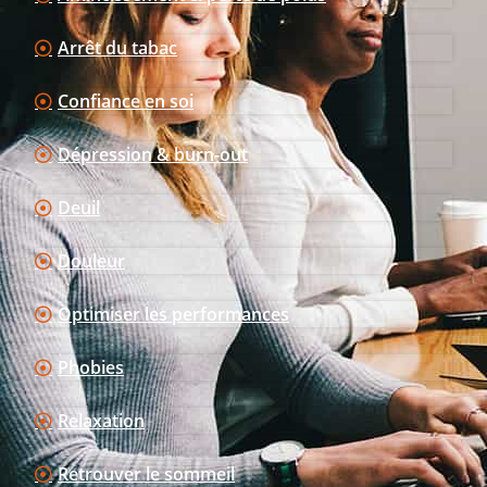
Arrêt du tabac
Confiance en soi
Dépression & burn-out
Deuil
Douleur
Optimiser les performances
Phobies
Relaxation
Retrouver le sommeil